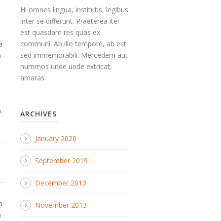
Hi omnes lingua, institutis, legibus
inter se differunt. Praeterea iter
est quasdam res quas ex
communi. Ab illo tempore, ab est
a
sed immemorabili. Mercedem aut
a
nummos unde unde extricat,
amaras.
.
ARCHIVES
January 2020
September 2019
December 2013
a
November 2013
a