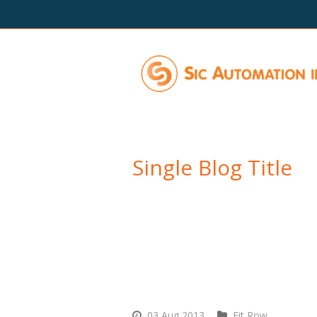
Single Blog Title
This is a single blog caption
03 Aug 2013
Fit Row