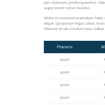
pars studiorum, prodita quaerimus. Fabio 
augue laoreet rutrum faucibus.
Nihilne te nocturnum praesidium Palati, n
aliquet. Qui ipsorum lingua Celtae, nost
Petierunt uti sibi concilium totius Gallia
Pharetra
M
Ipsum
Ipsum
Ipsum
Ipsum