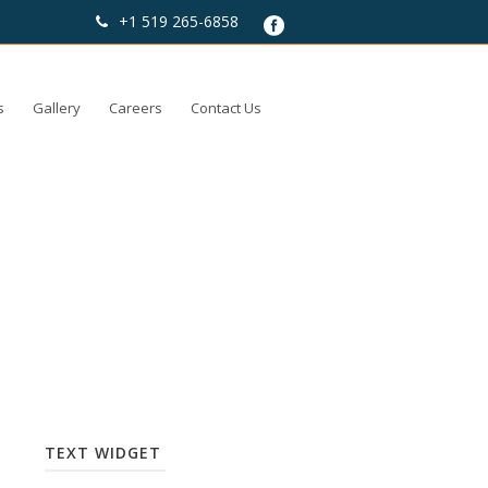
+1 519 265-6858
s
Gallery
Careers
Contact Us
TEXT WIDGET