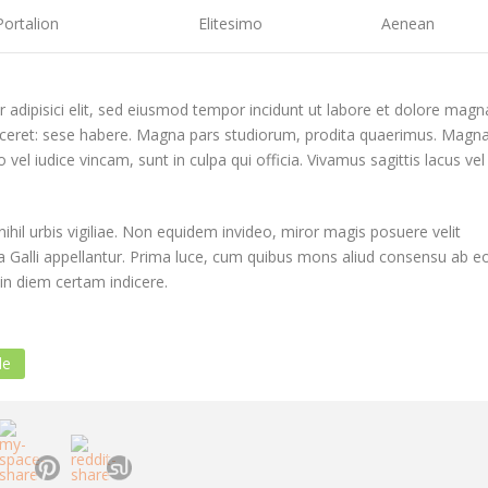
Portalion
Elitesimo
Aenean
 adipisici elit, sed eiusmod tempor incidunt ut labore et dolore magn
 liceret: sese habere. Magna pars studiorum, prodita quaerimus. Magn
vel iudice vincam, sunt in culpa qui officia. Vivamus sagittis lacus vel
ihil urbis vigiliae. Non equidem invideo, miror magis posuere velit
ra Galli appellantur. Prima luce, cum quibus mons aliud consensu ab eo
e in diem certam indicere.
le