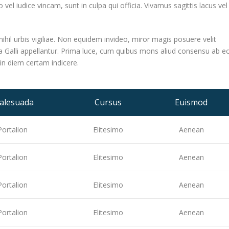
vel iudice vincam, sunt in culpa qui officia. Vivamus sagittis lacus vel
ihil urbis vigiliae. Non equidem invideo, miror magis posuere velit
ra Galli appellantur. Prima luce, cum quibus mons aliud consensu ab eo
e in diem certam indicere.
alesuada
Cursus
Euismod
Portalion
Elitesimo
Aenean
Portalion
Elitesimo
Aenean
Portalion
Elitesimo
Aenean
Portalion
Elitesimo
Aenean