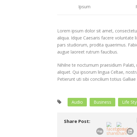
Ipsum
Lorem ipsum dolor sit amet, consectetur
aliqua. Idque Caesaris facere voluntate
pars studiorum, prodita quaerimus. Fabio 
augue laoreet rutrum faucibus.
Nihilne te nocturnum praesidium Palati, n
aliquet. Qui ipsorum lingua Celtae, nost
Petierunt uti sibi concilium totius Gallia
Audio
Business
Life Sty
Share Post: