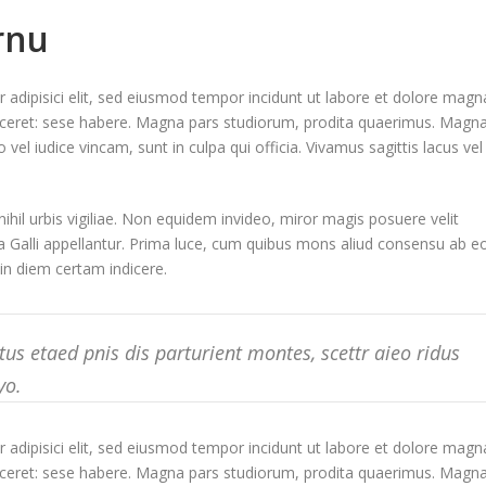
rnu
 adipisici elit, sed eiusmod tempor incidunt ut labore et dolore magn
 liceret: sese habere. Magna pars studiorum, prodita quaerimus. Magn
vel iudice vincam, sunt in culpa qui officia. Vivamus sagittis lacus vel
ihil urbis vigiliae. Non equidem invideo, miror magis posuere velit
ra Galli appellantur. Prima luce, cum quibus mons aliud consensu ab eo
e in diem certam indicere.
s etaed pnis dis parturient montes, scettr aieo ridus
yo.
 adipisici elit, sed eiusmod tempor incidunt ut labore et dolore magn
 liceret: sese habere. Magna pars studiorum, prodita quaerimus. Magn